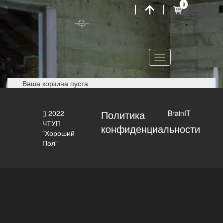
0
Toggle
navigation
Ваша корзина пуста
Политика
2022
BrainIT
ЧТУП
конфиденциальности
"Хороший
Пол"