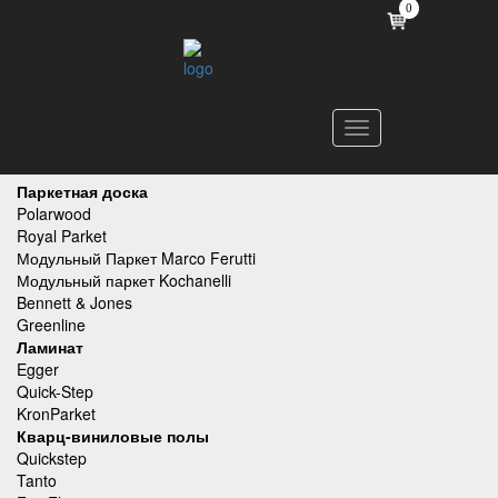
0
Toggle
navigation
Паркетная доска
Polarwood
Royal Parket
Модульный Паркет Marco Ferutti
Модульный паркет Kochanelli
Bennett & Jones
Greenline
Ламинат
Egger
Quick-Step
KronParket
Кварц-виниловые полы
Quickstep
Tanto